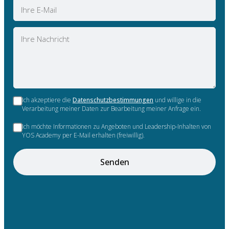
E-
Mail
Nachricht
Ich akzeptiere die
Datenschutzbestimmungen
und willige in die
Verarbeitung meiner Daten zur Bearbeitung meiner Anfrage ein.
Ich möchte Informationen zu Angeboten und Leadership-Inhalten von
YOS Academy per E-Mail erhalten (freiwillig).
Senden