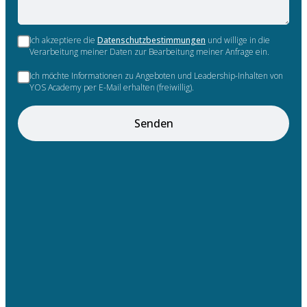
Ich akzeptiere die
Datenschutzbestimmungen
und willige in die
Verarbeitung meiner Daten zur Bearbeitung meiner Anfrage ein.
Ich möchte Informationen zu Angeboten und Leadership-Inhalten von
YOS Academy per E-Mail erhalten (freiwillig).
Senden