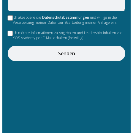
Ich akzeptiere die
Datenschutzbestimmungen
und willige in die
Verarbeitung meiner Daten zur Bearbeitung meiner Anfrage ein.
Ich möchte Informationen zu Angeboten und Leadership-Inhalten von
YOS Academy per E-Mail erhalten (freiwillig).
Senden