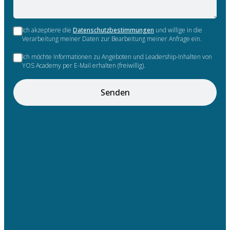
Ich akzeptiere die
Datenschutzbestimmungen
und willige in die
Verarbeitung meiner Daten zur Bearbeitung meiner Anfrage ein.
Ich möchte Informationen zu Angeboten und Leadership-Inhalten von
YOS Academy per E-Mail erhalten (freiwillig).
Senden