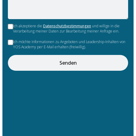
Ich akzeptiere die
Datenschutzbestimmungen
und willige in die
Verarbeitung meiner Daten zur Bearbeitung meiner Anfrage ein.
Ich möchte Informationen zu Angeboten und Leadership-Inhalten von
YOS Academy per E-Mail erhalten (freiwillig).
Senden