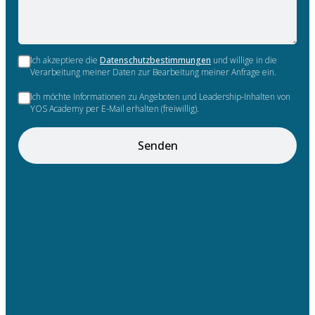
Ich akzeptiere die
Datenschutzbestimmungen
und willige in die
Verarbeitung meiner Daten zur Bearbeitung meiner Anfrage ein.
Ich möchte Informationen zu Angeboten und Leadership-Inhalten von
YOS Academy per E-Mail erhalten (freiwillig).
Senden