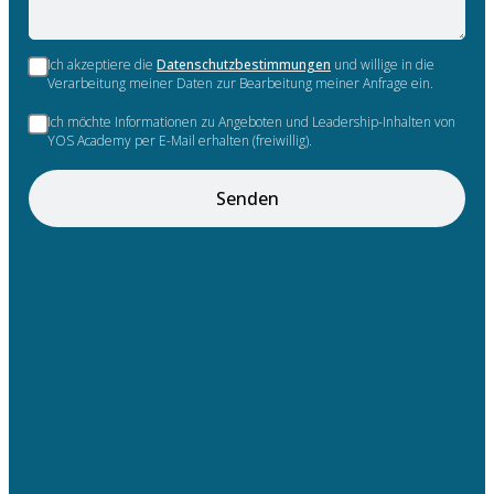
Ich akzeptiere die
Datenschutzbestimmungen
und willige in die
Verarbeitung meiner Daten zur Bearbeitung meiner Anfrage ein.
Ich möchte Informationen zu Angeboten und Leadership-Inhalten von
YOS Academy per E-Mail erhalten (freiwillig).
Senden