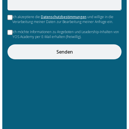
Ich akzeptiere die
Datenschutzbestimmungen
und willige in die
Verarbeitung meiner Daten zur Bearbeitung meiner Anfrage ein.
Ich möchte Informationen zu Angeboten und Leadership-Inhalten von
YOS Academy per E-Mail erhalten (freiwillig).
Senden