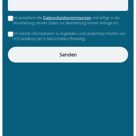
Ich akzeptiere die
Datenschutzbestimmungen
und willige in die
Verarbeitung meiner Daten zur Bearbeitung meiner Anfrage ein.
Ich möchte Informationen zu Angeboten und Leadership-Inhalten von
YOS Academy per E-Mail erhalten (freiwillig).
Senden