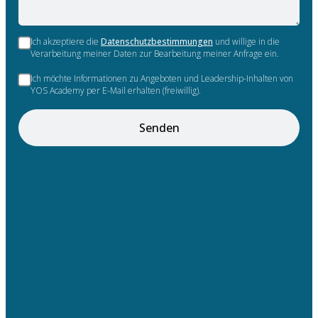
Ich akzeptiere die
Datenschutzbestimmungen
und willige in die
Verarbeitung meiner Daten zur Bearbeitung meiner Anfrage ein.
Ich möchte Informationen zu Angeboten und Leadership-Inhalten von
YOS Academy per E-Mail erhalten (freiwillig).
Senden