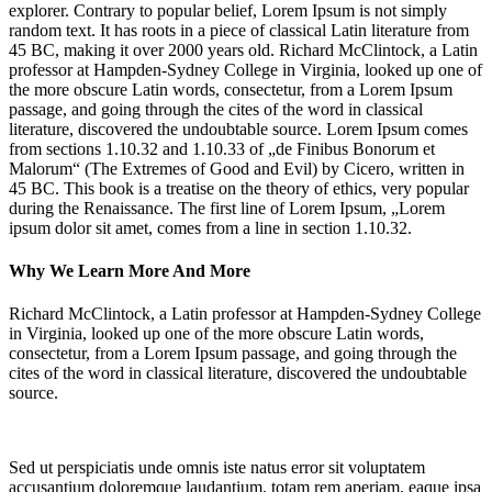
explorer
. Contrary to popular belief, Lorem Ipsum is not simply
random text. It has roots in a piece of classical Latin literature from
45 BC, making it over 2000 years old. Richard McClintock, a Latin
professor at Hampden-Sydney College in Virginia, looked up one of
the more obscure Latin words, consectetur, from a Lorem Ipsum
passage, and going through the cites of the word in classical
literature, discovered the undoubtable source. Lorem Ipsum comes
from sections 1.10.32 and 1.10.33 of „de Finibus Bonorum et
Malorum“ (The Extremes of Good and Evil) by Cicero, written in
45 BC. This book is a treatise on the theory of ethics, very popular
during the Renaissance. The first line of Lorem Ipsum, „Lorem
ipsum dolor sit amet, comes from a line in section 1.10.32.
Why We Learn More And More
Richard McClintock, a Latin professor at Hampden-Sydney College
in Virginia, looked up one of the more obscure Latin words,
consectetur, from a Lorem Ipsum passage, and going through the
cites of the word in classical literature, discovered the undoubtable
source.
Sed ut perspiciatis unde omnis iste natus error sit voluptatem
accusantium doloremque laudantium, totam rem aperiam, eaque ipsa