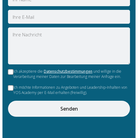
E-
Mail
Nachricht
Ich akzeptiere die
Datenschutzbestimmungen
und willige in die
Verarbeitung meiner Daten zur Bearbeitung meiner Anfrage ein.
Ich möchte Informationen zu Angeboten und Leadership-Inhalten von
YOS Academy per E-Mail erhalten (freiwillig).
Senden