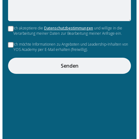
Ich akzeptiere die
Datenschutzbestimmungen
und willige in die
Verarbeitung meiner Daten zur Bearbeitung meiner Anfrage ein.
Ich möchte Informationen zu Angeboten und Leadership-Inhalten von
YOS Academy per E-Mail erhalten (freiwillig).
Senden