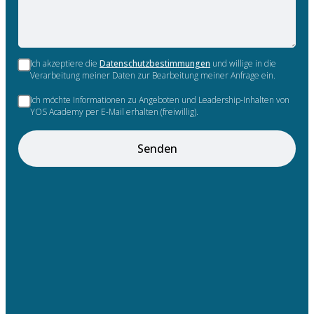
Ich akzeptiere die
Datenschutzbestimmungen
und willige in die
Verarbeitung meiner Daten zur Bearbeitung meiner Anfrage ein.
Ich möchte Informationen zu Angeboten und Leadership-Inhalten von
YOS Academy per E-Mail erhalten (freiwillig).
Senden