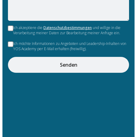
Ich akzeptiere die
Datenschutzbestimmungen
und willige in die
Verarbeitung meiner Daten zur Bearbeitung meiner Anfrage ein.
Ich möchte Informationen zu Angeboten und Leadership-Inhalten von
YOS Academy per E-Mail erhalten (freiwillig).
Senden