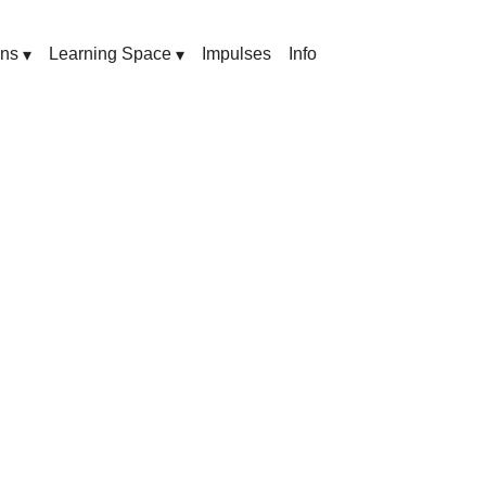
ons
Learning Space
Impulses
Info
▾
▾