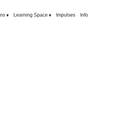
ons
Learning Space
Impulses
Info
▾
▾