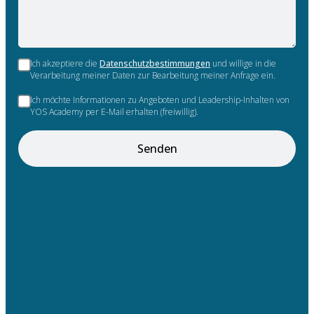
Ich akzeptiere die
Datenschutzbestimmungen
und willige in die
Verarbeitung meiner Daten zur Bearbeitung meiner Anfrage ein.
Ich möchte Informationen zu Angeboten und Leadership-Inhalten von
YOS Academy per E-Mail erhalten (freiwillig).
Senden