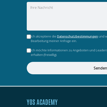
Nachricht
Ich akzeptiere die
Datenschutzbestimmungen
und wi
Bearbeitung meiner Anfrage ein.
Ich möchte Informationen zu Angeboten und Leaders
erhalten (freiwillig).
Sende
YOS ACADEMY