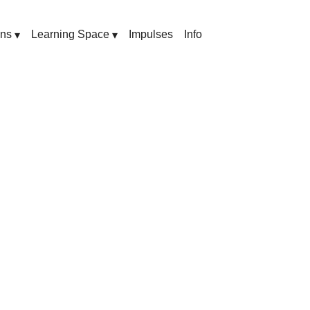
ons
Learning Space
Impulses
Info
▾
▾