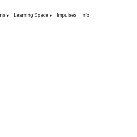
ons
Learning Space
Impulses
Info
▾
▾