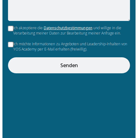
Ich akzeptiere die
Datenschutzbestimmungen
und willige in die
Verarbeitung meiner Daten zur Bearbeitung meiner Anfrage ein.
Ich möchte Informationen zu Angeboten und Leadership-Inhalten von
YOS Academy per E-Mail erhalten (freiwillig).
Senden