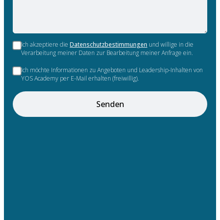
Ich akzeptiere die
Datenschutzbestimmungen
und willige in die
Verarbeitung meiner Daten zur Bearbeitung meiner Anfrage ein.
Ich möchte Informationen zu Angeboten und Leadership-Inhalten von
YOS Academy per E-Mail erhalten (freiwillig).
Senden