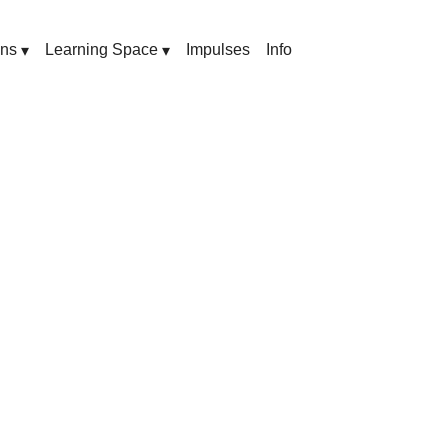
ons
Learning Space
Impulses
Info
▾
▾