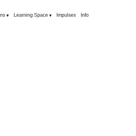
ons
Learning Space
Impulses
Info
▾
▾