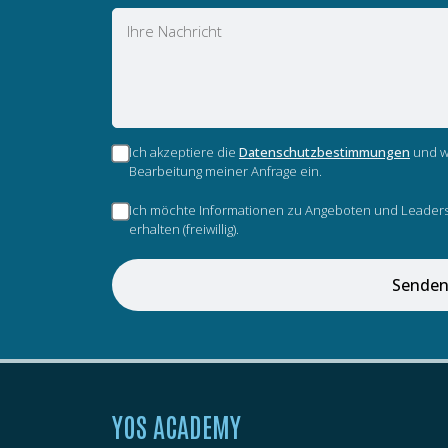
Nachricht
Ich akzeptiere die
Datenschutzbestimmungen
und wi
Bearbeitung meiner Anfrage ein.
Ich möchte Informationen zu Angeboten und Leaders
erhalten (freiwillig).
Sende
YOS ACADEMY