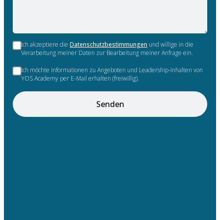
Ich akzeptiere die
Datenschutzbestimmungen
und willige in die
Verarbeitung meiner Daten zur Bearbeitung meiner Anfrage ein.
Ich möchte Informationen zu Angeboten und Leadership-Inhalten von
YOS Academy per E-Mail erhalten (freiwillig).
Senden