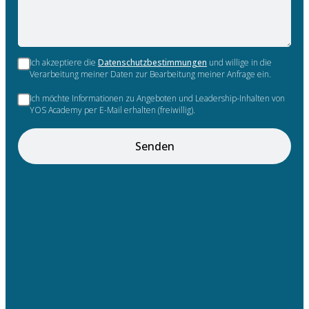
Ich akzeptiere die
Datenschutzbestimmungen
und willige in die
Verarbeitung meiner Daten zur Bearbeitung meiner Anfrage ein.
Ich möchte Informationen zu Angeboten und Leadership-Inhalten von
YOS Academy per E-Mail erhalten (freiwillig).
Senden