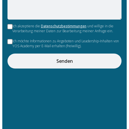
Ich akzeptiere die
Datenschutzbestimmungen
und willige in die
Verarbeitung meiner Daten zur Bearbeitung meiner Anfrage ein.
Ich möchte Informationen zu Angeboten und Leadership-Inhalten von
YOS Academy per E-Mail erhalten (freiwillig).
Senden