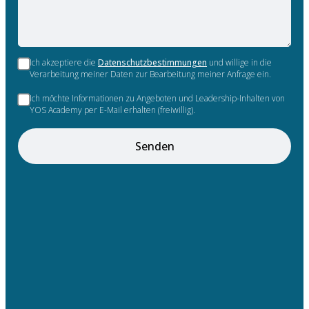
Ich akzeptiere die
Datenschutzbestimmungen
und willige in die
Verarbeitung meiner Daten zur Bearbeitung meiner Anfrage ein.
Ich möchte Informationen zu Angeboten und Leadership-Inhalten von
YOS Academy per E-Mail erhalten (freiwillig).
Senden