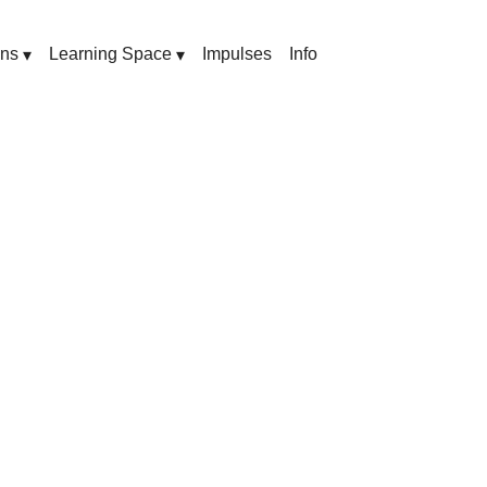
ons
Learning Space
Impulses
Info
▾
▾