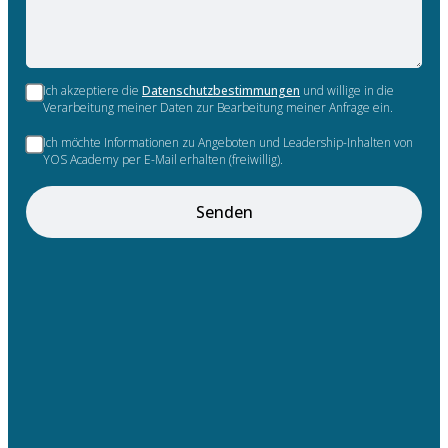
Ich akzeptiere die
Datenschutzbestimmungen
und willige in die
Verarbeitung meiner Daten zur Bearbeitung meiner Anfrage ein.
Ich möchte Informationen zu Angeboten und Leadership-Inhalten von
YOS Academy per E-Mail erhalten (freiwillig).
Senden