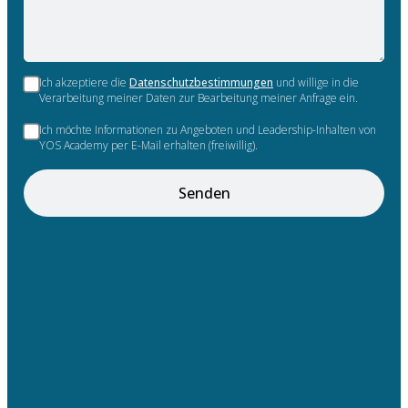
Ich akzeptiere die
Datenschutzbestimmungen
und willige in die
Verarbeitung meiner Daten zur Bearbeitung meiner Anfrage ein.
Ich möchte Informationen zu Angeboten und Leadership-Inhalten von
YOS Academy per E-Mail erhalten (freiwillig).
Senden