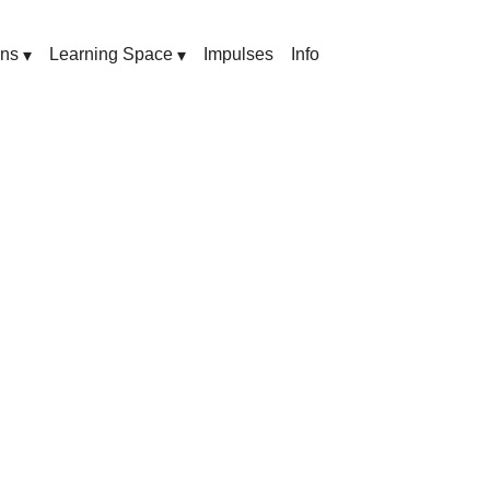
ons
Learning Space
Impulses
Info
▾
▾