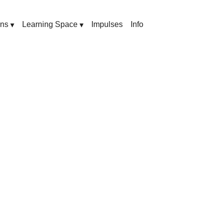
ons
Learning Space
Impulses
Info
▾
▾