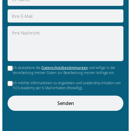
E-
Mail
Nachricht
Ich akzeptiere die
Datenschutzbestimmungen
und willige in die
Verarbeitung meiner Daten zur Bearbeitung meiner Anfrage ein.
Ich möchte Informationen zu Angeboten und Leadership-Inhalten von
YOS Academy per E-Mail erhalten (freiwillig).
Senden