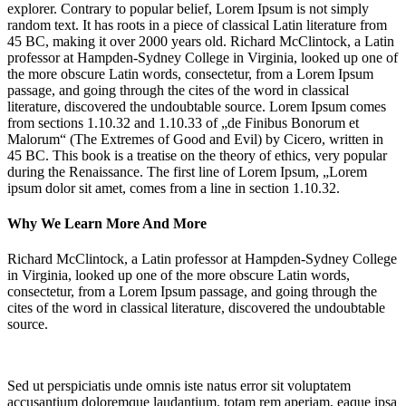
explorer
. Contrary to popular belief, Lorem Ipsum is not simply
random text. It has roots in a piece of classical Latin literature from
45 BC, making it over 2000 years old. Richard McClintock, a Latin
professor at Hampden-Sydney College in Virginia, looked up one of
the more obscure Latin words, consectetur, from a Lorem Ipsum
passage, and going through the cites of the word in classical
literature, discovered the undoubtable source. Lorem Ipsum comes
from sections 1.10.32 and 1.10.33 of „de Finibus Bonorum et
Malorum“ (The Extremes of Good and Evil) by Cicero, written in
45 BC. This book is a treatise on the theory of ethics, very popular
during the Renaissance. The first line of Lorem Ipsum, „Lorem
ipsum dolor sit amet, comes from a line in section 1.10.32.
Why We Learn More And More
Richard McClintock, a Latin professor at Hampden-Sydney College
in Virginia, looked up one of the more obscure Latin words,
consectetur, from a Lorem Ipsum passage, and going through the
cites of the word in classical literature, discovered the undoubtable
source.
Sed ut perspiciatis unde omnis iste natus error sit voluptatem
accusantium doloremque laudantium, totam rem aperiam, eaque ipsa